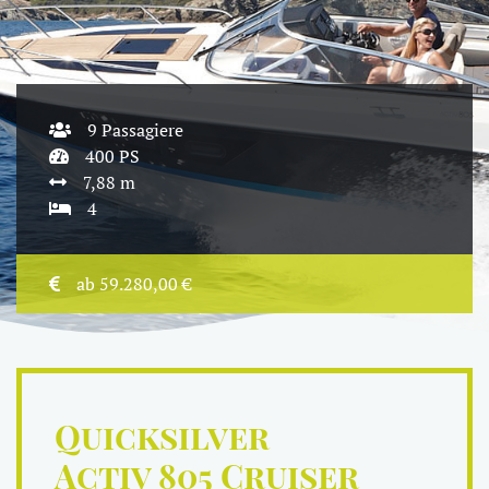
9 Passagiere
400 PS
7,88 m
4
ab 59.280,00 €
Quicksilver
Activ 805 Cruiser