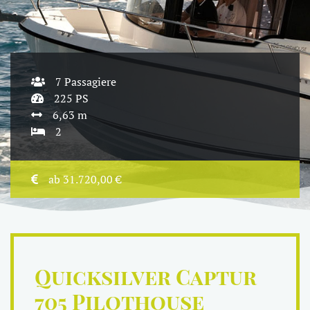
7 Passagiere
225 PS
6,63 m
2
ab 31.720,00 €
Quicksilver Captur
705 Pilothouse